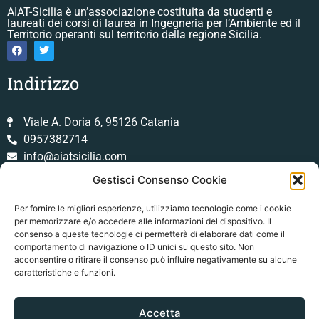
AIAT-Sicilia è un’associazione costituita da studenti e
laureati dei corsi di laurea in Ingegneria per l’Ambiente ed il
Territorio operanti sul territorio della regione Sicilia.
Indirizzo
Viale A. Doria 6, 95126 Catania
0957382714
info@aiatsicilia.com
Gestisci Consenso Cookie
Orari Lavorativi
Per fornire le migliori esperienze, utilizziamo tecnologie come i cookie
per memorizzare e/o accedere alle informazioni del dispositivo. Il
Lun-Ven: Dalle 09:30 alle 13:30
consenso a queste tecnologie ci permetterà di elaborare dati come il
Sab: Dalle 09:00 alle 12:00
comportamento di navigazione o ID unici su questo sito. Non
Dom: Chiuso
acconsentire o ritirare il consenso può influire negativamente su alcune
caratteristiche e funzioni.
Legal
Accetta